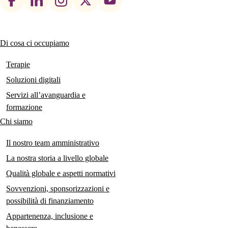
social
links
Di cosa ci occupiamo
Main
navigation
Terapie
Soluzioni digitali
Servizi all’avanguardia e
formazione
Chi siamo
Il nostro team amministrativo
La nostra storia a livello globale
Qualità globale e aspetti normativi
Sovvenzioni, sponsorizzazioni e
possibilità di finanziamento
Appartenenza, inclusione e