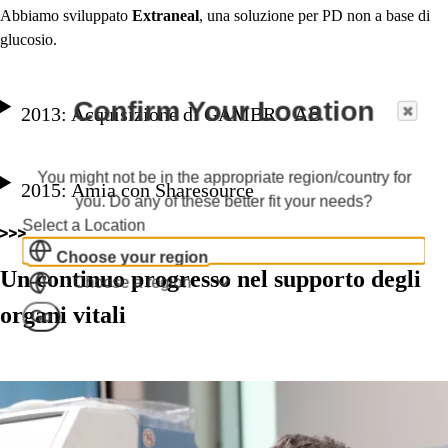
Abbiamo sviluppato
Extraneal
, una soluzione per PD non a base di
glucosio.
Confirm Your Location
2013: Acquisizione di GAMBRO AB
You might not be in the appropriate region/country for
2015: Amia con Sharesource
you. Do any of these better fit your needs?
Select a Location
Choose your region
Un continuo progresso nel supporto degli
Choose a region
organi vitali
Go