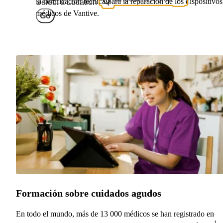
la certificación técnica para la reparación de los dispositivos
Select a Location
médicos de Vantive.
Go
Formación sobre cuidados agudos
En todo el mundo, más de 13 000 médicos se han registrado en
1