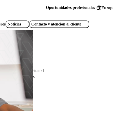
Oportunidades profesionales
Europe
Header
utility
ores
Noticias
Contacto y atención al cliente
links
profesional
es sanitarios administran el
 cantidad de servicios
cen las necesidades