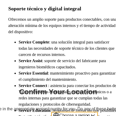
Soporte técnico y digital integral
Ofrecemos un amplio soporte para productos conectables, con un
alteración mínima de los equipos internos y el tiempo de actividad
del dispositivo:
Service Complete
: una solución integral para satisfacer
todas las necesidades de soporte técnico de los clientes que
carecen de recursos internos.
Service Assist
: soporte de servicio del fabricante para
ingenieros biomédicos capacitados.
Service Essential
: mantenimiento proactivo para garantizar
el cumplimiento del mantenimiento.
Service Connect
: asistencia para conectar los productos d
Confirm Your Location
Vantive a sistemas de historiales médicos electrónicos o a
redes internas para garantizar que se cumplan todas las
regulaciones y protocolos de ciberseguridad.
 in the appropriate region/country for you. Do any of these bette
Service Education
: programas de formación que posibilite
Choose a region