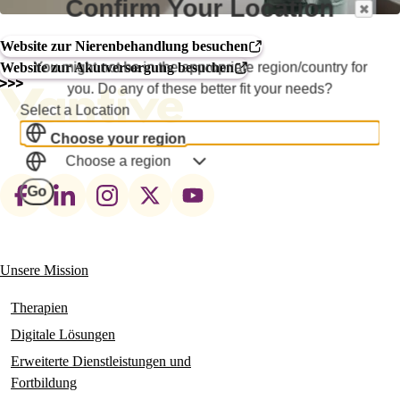
Confirm Your Location
Website zur Nierenbehandlung besuchen
You might not be in the appropriate region/country for
Website zur Akutversorgung besuchen
you. Do any of these better fit your needs?
Select a Location
Choose your region
Choose a region
Footer
Go
social
links
Unsere Mission
Main
navigation
Therapien
Digitale Lösungen
Erweiterte Dienstleistungen und
Fortbildung