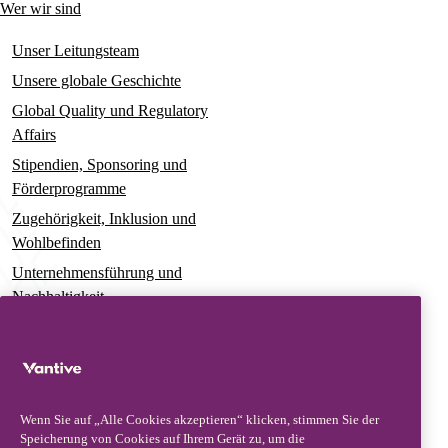
Wer wir sind
Unser Leitungsteam
Unsere globale Geschichte
Global Quality und Regulatory
Affairs
Stipendien, Sponsoring und
Förderprogramme
Zugehörigkeit, Inklusion und
Wohlbefinden
Unternehmensführung und
Nachhaltigkeit
Für Patienten und Betreuungspersonen
Neuigkeiten
Pressemitteilungen
Wenn Sie auf „Alle Cookies akzeptieren“ klicken, stimmen Sie der
Einblicke und Perspektiven
Speicherung von Cookies auf Ihrem Gerät zu, um die